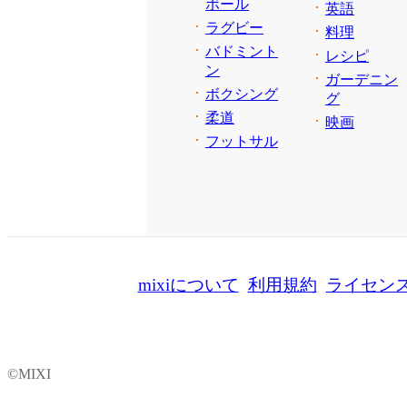
ボール
英語
ラグビー
料理
バドミント
レシピ
ン
ガーデニン
ボクシング
グ
柔道
映画
フットサル
mixiについて
利用規約
ライセン
©MIXI