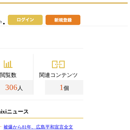
へ
閲覧数
関連コンテンツ
306
1
人
個
mixiニュース
被爆から81年、広島平和宣言全文