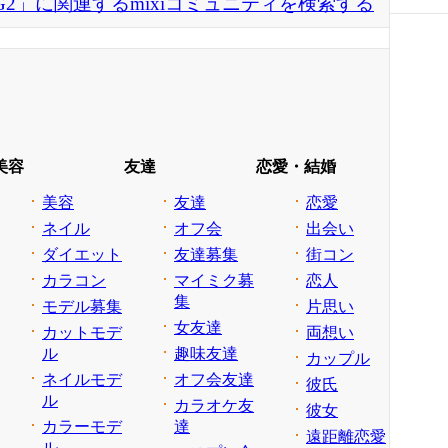
1 FG2」に関連するmixiコミュニティを検索する
美容
友達
恋愛・結婚
美容
友達
恋愛
ネイル
オフ会
出会い
ダイエット
友達募集
街コン
カラコン
マイミク募
恋人
集
モデル募集
片思い
女友達
カットモデ
両想い
ル
趣味友達
カップル
ネイルモデ
オフ会友達
彼氏
ル
カラオケ友
彼女
カラーモデ
達
遠距離恋愛
ル