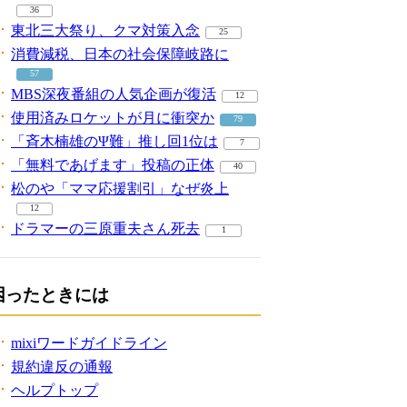
36
東北三大祭り、クマ対策入念
25
消費減税、日本の社会保障岐路に
57
MBS深夜番組の人気企画が復活
12
使用済みロケットが月に衝突か
79
「斉木楠雄のΨ難」推し回1位は
7
「無料であげます」投稿の正体
40
松のや「ママ応援割引」なぜ炎上
12
ドラマーの三原重夫さん死去
1
困ったときには
mixiワードガイドライン
規約違反の通報
ヘルプトップ