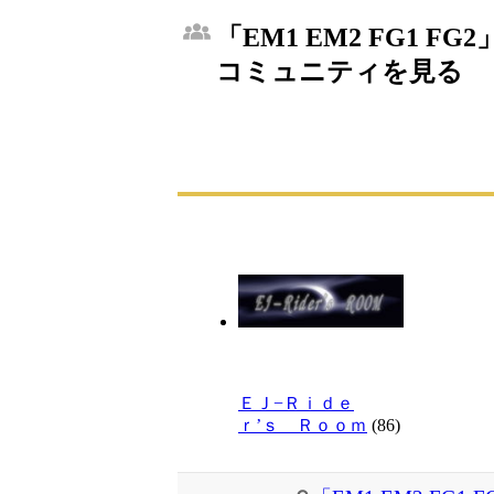
「EM1 EM2 FG1 FG
コミュニティを見る
ＥＪ−Ｒｉｄｅ
ｒ’ｓ Ｒｏｏｍ
(86)