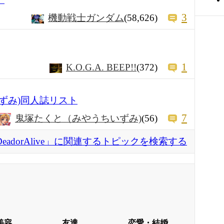
3
機動戦士ガンダム
(58,626)
1
K.O.G.A. BEEP!!
(372)
ずみ)同人誌リスト
7
鬼塚たくと（みやうちいずみ)
(56)
DeadorAlive」に関連するトピックを検索する
美容
友達
恋愛・結婚