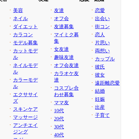
美容
友達
恋愛
ネイル
オフ会
出会い
ダイエット
友達募集
街コン
カラコン
マイミク募
恋人
集
モデル募集
片思い
女友達
カットモデ
両想い
ル
趣味友達
カップル
ネイルモデ
オフ会友達
彼氏
ル
カラオケ友
彼女
カラーモデ
達
遠距離恋愛
ル
コスプレ合
結婚
エクササイ
わせ募集
妊娠
ズ
ママ友
出産
スキンケア
10代
子育て
マッサージ
20代
アンチエイ
30代
ジング
40代