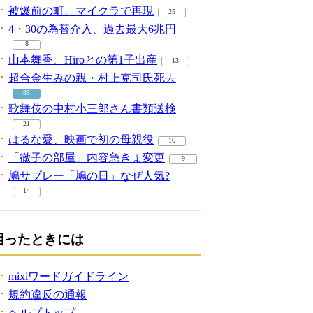
被爆前の町、マイクラで再現
25
4・30の為替介入、過去最大6兆円
8
山本舞香、Hiroとの第1子出産
13
超合金生みの親・村上克司氏死去
85
歌舞伎の中村小三郎さん書類送検
21
はるな愛、映画で初の母親役
16
「徹子の部屋」内容急きょ変更
9
鳩サブレー「鳩の日」なぜ人気?
14
困ったときには
mixiワードガイドライン
規約違反の通報
ヘルプトップ