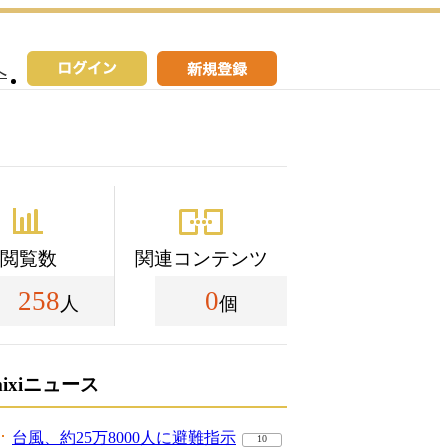
へ
閲覧数
関連コンテンツ
258
0
人
個
mixiニュース
台風、約25万8000人に避難指示
10