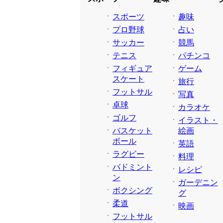
スポーツ
趣味
プロ野球
占い
サッカー
競馬
テニス
パチンコ
フィギュア
ゲーム
スケート
旅行
フットサル
写真
卓球
カラオケ
ゴルフ
イラスト・
バスケット
絵画
ボール
英語
ラグビー
料理
バドミント
レシピ
ン
ガーデニン
ボクシング
グ
柔道
映画
フットサル