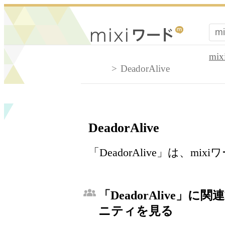
mi
DeadorAlive
DeadorAlive
「DeadorAlive」は、
「DeadorAlive」に
ニティを見る