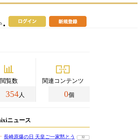
へ
閲覧数
関連コンテンツ
354
0
人
個
mixiニュース
長崎原爆の日 天皇ご一家黙とう
32