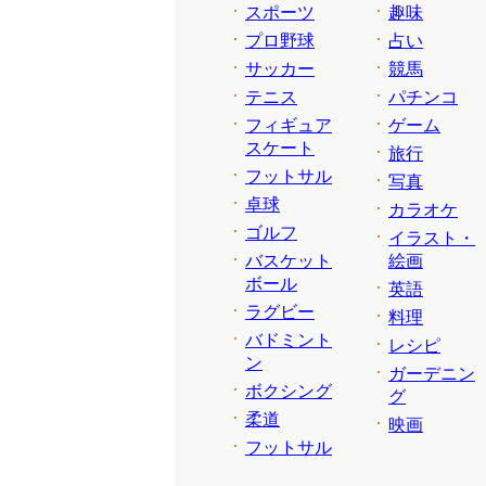
スポーツ
趣味
プロ野球
占い
サッカー
競馬
テニス
パチンコ
フィギュア
ゲーム
スケート
旅行
フットサル
写真
卓球
カラオケ
ゴルフ
イラスト・
バスケット
絵画
ボール
英語
ラグビー
料理
バドミント
レシピ
ン
ガーデニン
ボクシング
グ
柔道
映画
フットサル