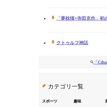
「夢枕獏×寺田克也」初
クトゥルフ神話
「Ct
カテゴリ一覧
スポーツ
趣味