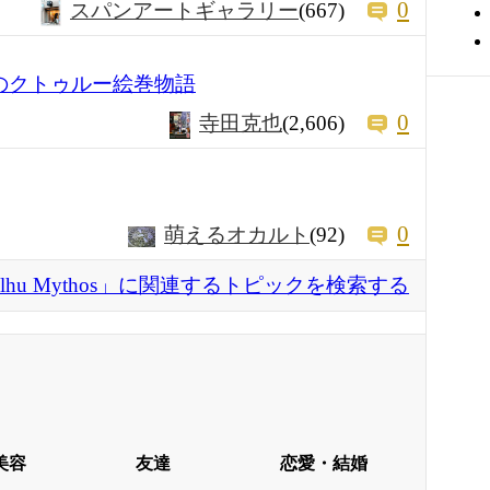
0
スパンアートギャラリー
(667)
のクトゥルー絵巻物語
0
寺田克也
(2,606)
0
萌えるオカルト
(92)
hulhu Mythos」に関連するトピックを検索する
美容
友達
恋愛・結婚