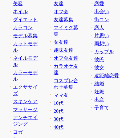
美容
友達
恋愛
ネイル
オフ会
出会い
ダイエット
友達募集
街コン
カラコン
マイミク募
恋人
集
モデル募集
片思い
女友達
カットモデ
両想い
ル
趣味友達
カップル
ネイルモデ
オフ会友達
彼氏
ル
カラオケ友
彼女
カラーモデ
達
遠距離恋愛
ル
コスプレ合
結婚
エクササイ
わせ募集
妊娠
ズ
ママ友
出産
スキンケア
10代
子育て
マッサージ
20代
アンチエイ
30代
ジング
40代
ヨガ