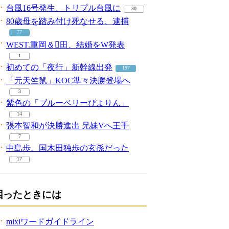
台風16号発生、トリプル台風に
30
80歳母を踏み付け死なせる、逮捕
77
WEST.重岡＆田、結婚をW発表
1
初めての「夜行」新幹線出発
197
「元天竺鼠」KOC準々決勝登場へ
3
紫色の「ブルーベリーぴよりん」
14
張本智和が決勝進出 兄妹Vへ王手
7
中島歩、国木田独歩の玄孫だった
17
困ったときには
mixiワードガイドライン