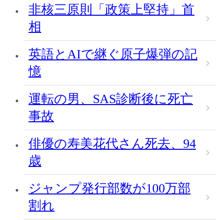
非核三原則「政策上堅持」首
相
英語とAIで継ぐ原子爆弾の記
憶
運転の男、SAS診断後に死亡
事故
俳優の寿美花代さん死去、94
歳
ジャンプ発行部数が100万部
割れ