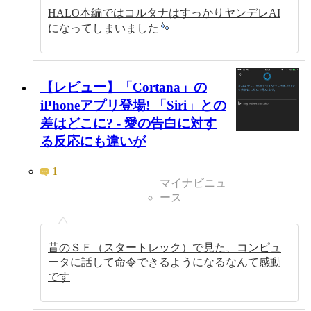
HALO本編ではコルタナはすっかりヤンデレAI
になってしまいました
【レビュー】「Cortana」の
iPhoneアプリ登場! 「Siri」との
差はどこに? - 愛の告白に対す
る反応にも違いが
1
マイナビニュ
ース
昔のＳＦ（スタートレック）で見た、コンピュ
ータに話して命令できるようになるなんて感動
です