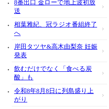
8番出口 金ローで地上波初放
送
相葉雅紀、冠ラジオ番組終了
へ
岸田タツヤ&高木由梨奈 妊娠
発表
飲むだけでなく「食べる炭
酸」も
令和8年8月8日に列島盛り上
がり