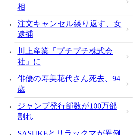
相
注文キャンセル繰り返す、女
逮捕
川上産業「プチプチ株式会
社」に
俳優の寿美花代さん死去、94
歳
ジャンプ発行部数が100万部
割れ
SASUKEとリラックマが異例