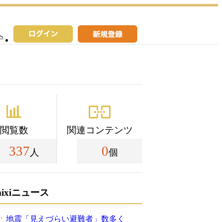
へ
閲覧数
関連コンテンツ
337
0
人
個
mixiニュース
地震「見えづらい避難者」数多く