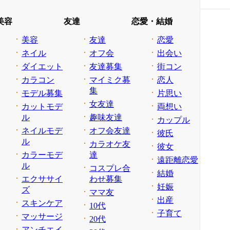
美容
友達
恋愛・結婚
美容
友達
恋愛
ネイル
オフ会
出会い
ダイエット
友達募集
街コン
カラコン
マイミク募
恋人
集
モデル募集
片思い
女友達
カットモデ
両想い
ル
趣味友達
カップル
ネイルモデ
オフ会友達
彼氏
ル
カラオケ友
彼女
カラーモデ
達
遠距離恋愛
ル
コスプレ合
結婚
エクササイ
わせ募集
妊娠
ズ
ママ友
出産
スキンケア
10代
子育て
マッサージ
20代
アンチエイ