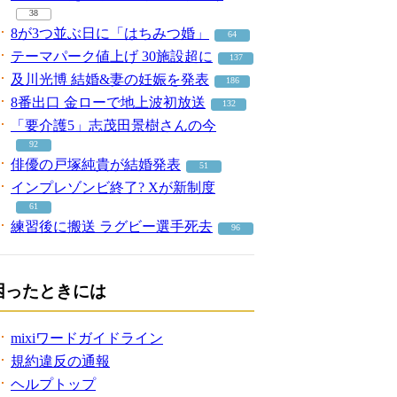
38
8が3つ並ぶ日に「はちみつ婚」
64
テーマパーク値上げ 30施設超に
137
及川光博 結婚&妻の妊娠を発表
186
8番出口 金ローで地上波初放送
132
「要介護5」志茂田景樹さんの今
92
俳優の戸塚純貴が結婚発表
51
インプレゾンビ終了? Xが新制度
61
練習後に搬送 ラグビー選手死去
96
困ったときには
mixiワードガイドライン
規約違反の通報
ヘルプトップ