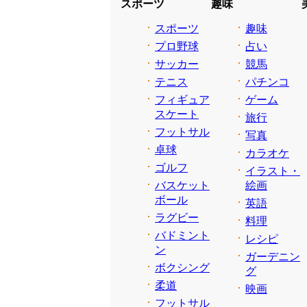
スポーツ
趣味
スポーツ
趣味
プロ野球
占い
サッカー
競馬
テニス
パチンコ
フィギュア
ゲーム
スケート
旅行
フットサル
写真
卓球
カラオケ
ゴルフ
イラスト・
バスケット
絵画
ボール
英語
ラグビー
料理
バドミント
レシピ
ン
ガーデニン
ボクシング
グ
柔道
映画
フットサル