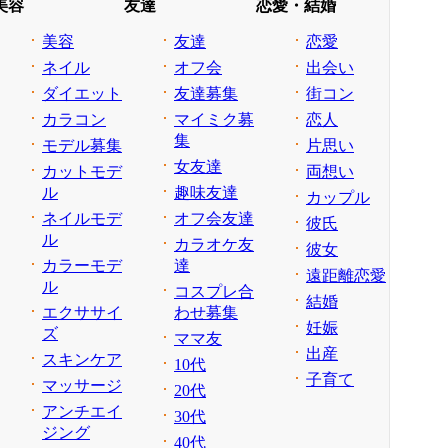
美容
友達
恋愛・結婚
美容
友達
恋愛
ネイル
オフ会
出会い
ダイエット
友達募集
街コン
カラコン
マイミク募
恋人
集
モデル募集
片思い
女友達
カットモデ
両想い
ル
趣味友達
カップル
ネイルモデ
オフ会友達
彼氏
ル
カラオケ友
彼女
カラーモデ
達
遠距離恋愛
ル
コスプレ合
結婚
エクササイ
わせ募集
妊娠
ズ
ママ友
出産
スキンケア
10代
子育て
マッサージ
20代
アンチエイ
30代
ジング
40代