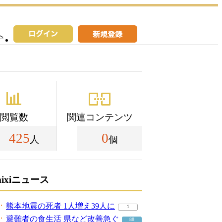
へ
閲覧数
関連コンテンツ
425
0
人
個
mixiニュース
熊本地震の死者 1人増え39人に
1
避難者の食生活 県など改善急ぐ
88