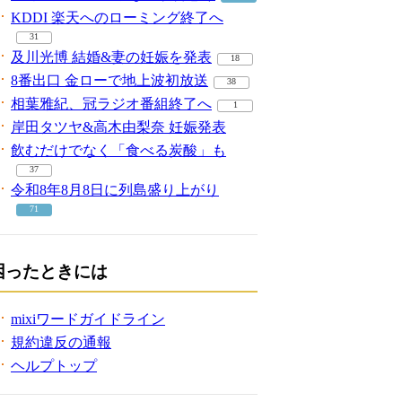
KDDI 楽天へのローミング終了へ
31
及川光博 結婚&妻の妊娠を発表
18
8番出口 金ローで地上波初放送
38
相葉雅紀、冠ラジオ番組終了へ
1
岸田タツヤ&高木由梨奈 妊娠発表
飲むだけでなく「食べる炭酸」も
37
令和8年8月8日に列島盛り上がり
71
困ったときには
mixiワードガイドライン
規約違反の通報
ヘルプトップ