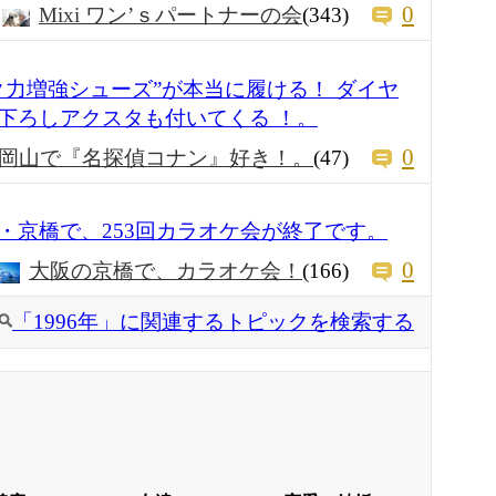
0
Mixi ワン’ｓパートナーの会
(343)
ク力増強シューズ”が本当に履ける！ ダイヤ
下ろしアクスタも付いてくる ！。
0
岡山で『名探偵コナン』好き！。
(47)
・京橋で、253回カラオケ会が終了です。
0
大阪の京橋で、カラオケ会！
(166)
「1996年」に関連するトピックを検索する