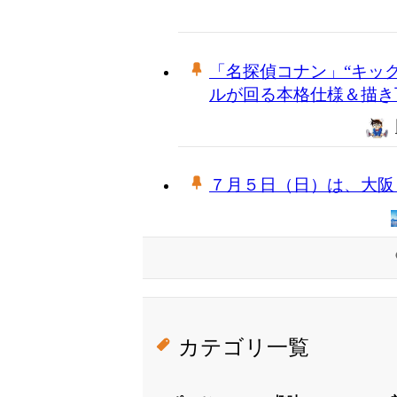
「名探偵コナン」“キッ
ルが回る本格仕様＆描き
７月５日（日）は、大阪
カテゴリ一覧