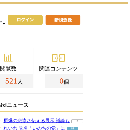
へ
閲覧数
関連コンテンツ
521
0
人
個
mixiニュース
原爆の悲惨さ伝える展示 議論も
2
れいわ 党名「いのちの党」に
64