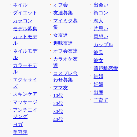
ネイル
オフ会
出会い
ダイエット
友達募集
街コン
カラコン
マイミク募
恋人
集
モデル募集
片思い
女友達
カットモデ
両想い
ル
趣味友達
カップル
ネイルモデ
オフ会友達
彼氏
ル
カラオケ友
彼女
カラーモデ
達
遠距離恋愛
ル
コスプレ合
結婚
エクササイ
わせ募集
妊娠
ズ
ママ友
出産
スキンケア
10代
子育て
マッサージ
20代
アンチエイ
30代
ジング
40代
ヨガ
美容院