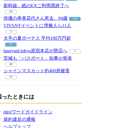
新幹線、紙のEXご利用票終了へ
29
俳優の寿美花代さん死去、94歳
123
VIVANTイベントに堺雅人ら11人
5
大手の夏ボーナス 平均100万円超
71
baseyard tokyo原宿本店が閉店へ
1
茨城も「パスポート」知事が発表
49
シャインマスカット約400房被害
16
困ったときには
mixiワードガイドライン
規約違反の通報
ヘルプトップ