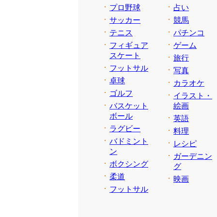
プロ野球
占い
サッカー
競馬
テニス
パチンコ
フィギュア
ゲーム
スケート
旅行
フットサル
写真
卓球
カラオケ
ゴルフ
イラスト・
バスケット
絵画
ボール
英語
ラグビー
料理
バドミント
レシピ
ン
ガーデニン
ボクシング
グ
柔道
映画
フットサル