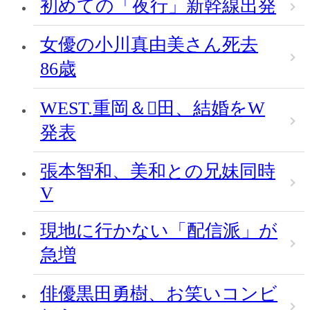
初めての「夜行」新幹線出発
女優の小川真由美さん死去
86歳
WEST.重岡＆田、結婚をW
発表
張本智和、美和との兄妹同時
V
現地に行かない「配信派」が
急増
俳優黒田勇樹、お笑いコンビ