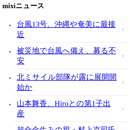
mixiニュース
台風13号、沖縄や奄美に最接
近
被災地で台風へ備え、募る不
安
北ミサイル部隊が露に展開開
始か
山本舞香、Hiroとの第1子出
産
超合金生みの親・村上克司氏