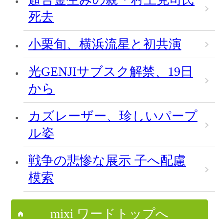
死去
小栗旬、横浜流星と初共演
光GENJIサブスク解禁、19日
から
カズレーザー、珍しいパープ
ル姿
戦争の悲惨な展示 子へ配慮
模索
mixi ワードトップへ