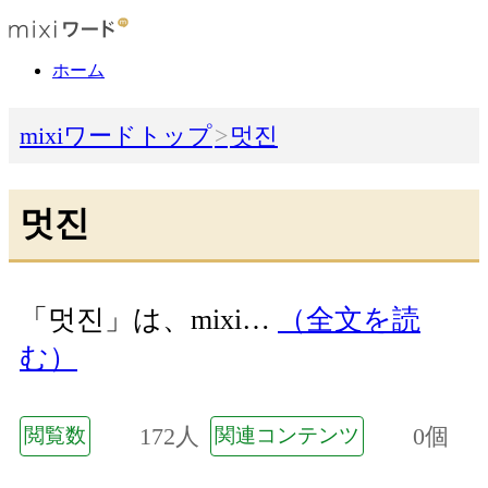
ホーム
mixiワードトップ
멋진
멋진
「멋진」は、mixi…
（全文を読
む）
172人
0個
閲覧数
関連コンテンツ