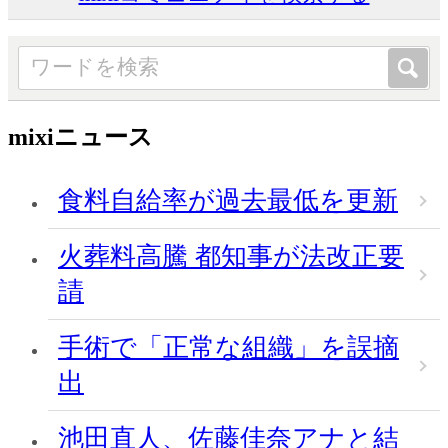
mixiニュース
食料自給率が過去最低を更新
火葬料高騰 都知事が法改正要
請
手術で「正常な組織」を誤摘
出
池田直人、佐藤佳奈アナと結