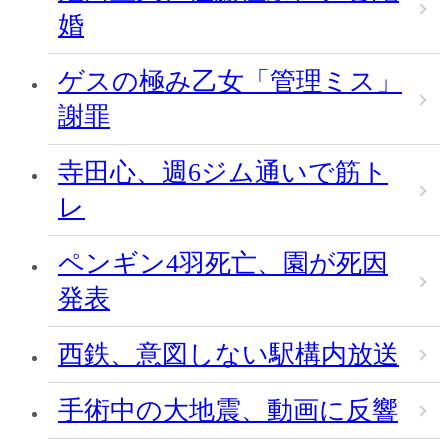
婚
ゲスの極み乙女「管理ミス」
謝罪
寺田心、週6ジム通いで筋ト
レ
ペンギン4羽死亡、園が死因
発表
西鉄、意図しない駅構内放送
手術中の大地震、動画に反響