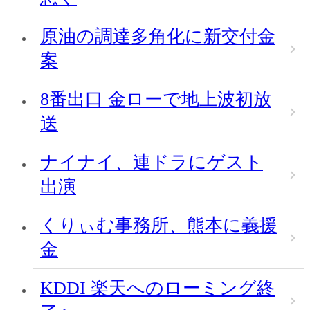
原油の調達多角化に新交付金
案
8番出口 金ローで地上波初放
送
ナイナイ、連ドラにゲスト
出演
くりぃむ事務所、熊本に義援
金
KDDI 楽天へのローミング終