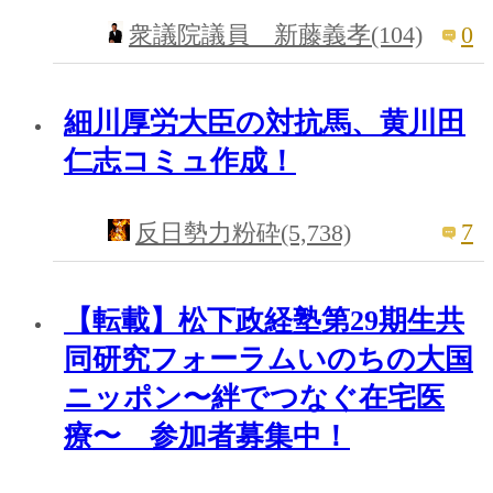
0
衆議院議員 新藤義孝(104)
細川厚労大臣の対抗馬、黄川田
仁志コミュ作成！
7
反日勢力粉砕(5,738)
【転載】松下政経塾第29期生共
同研究フォーラムいのちの大国
ニッポン〜絆でつなぐ在宅医
療〜 参加者募集中！