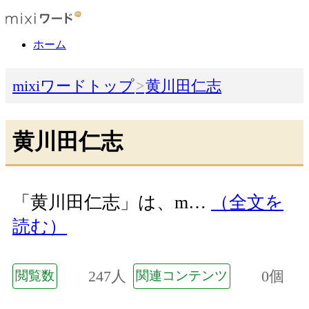
ホーム
mixiワードトップ
黄川田仁志
黄川田仁志
「黄川田仁志」は、m…
（全文を
読む）
247人
0個
閲覧数
関連コンテンツ