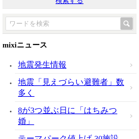
検索する
mixiニュース
地震発生情報
地震「見えづらい避難者」数
多く
8が3つ並ぶ日に「はちみつ
婚」
テーマパーク値上げ 30施設