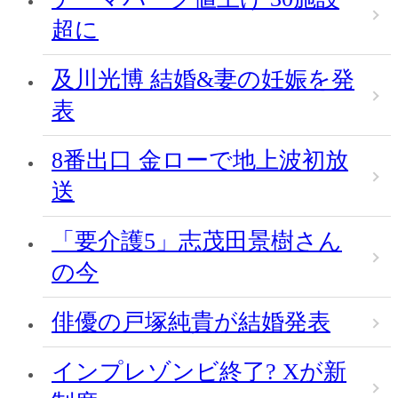
超に
及川光博 結婚&妻の妊娠を発
表
8番出口 金ローで地上波初放
送
「要介護5」志茂田景樹さん
の今
俳優の戸塚純貴が結婚発表
インプレゾンビ終了? Xが新