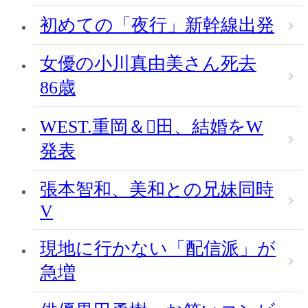
初めての「夜行」新幹線出発
女優の小川真由美さん死去
86歳
WEST.重岡＆田、結婚をW
発表
張本智和、美和との兄妹同時
V
現地に行かない「配信派」が
急増