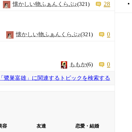
28
懐かしい物ふぁんくらぶ♪
(321)
0
懐かしい物ふぁんくらぶ♪
(321)
0
ももか
(6)
「鷺巣富雄」に関連するトピックを検索する
美容
友達
恋愛・結婚