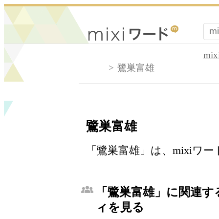
mi
鷺巣富雄
鷺巣富雄
「鷺巣富雄」は、mixiワ
「鷺巣富雄」に関連する
ィを見る