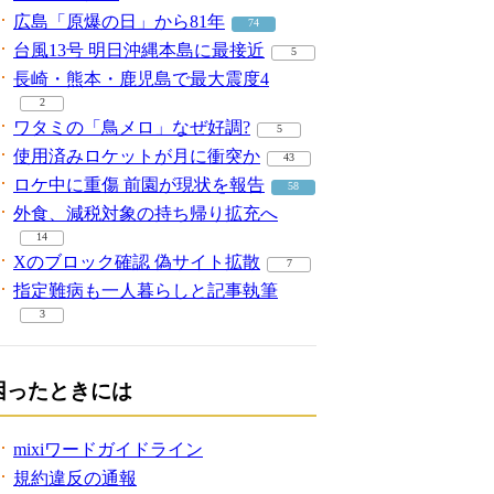
広島「原爆の日」から81年
74
台風13号 明日沖縄本島に最接近
5
長崎・熊本・鹿児島で最大震度4
2
ワタミの「鳥メロ」なぜ好調?
5
使用済みロケットが月に衝突か
43
ロケ中に重傷 前園が現状を報告
58
外食、減税対象の持ち帰り拡充へ
14
Xのブロック確認 偽サイト拡散
7
指定難病も一人暮らしと記事執筆
3
困ったときには
mixiワードガイドライン
規約違反の通報