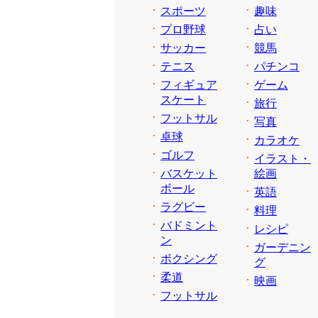
スポーツ
趣味
プロ野球
占い
サッカー
競馬
テニス
パチンコ
フィギュア
ゲーム
スケート
旅行
フットサル
写真
卓球
カラオケ
ゴルフ
イラスト・
バスケット
絵画
ボール
英語
ラグビー
料理
バドミント
レシピ
ン
ガーデニン
ボクシング
グ
柔道
映画
フットサル