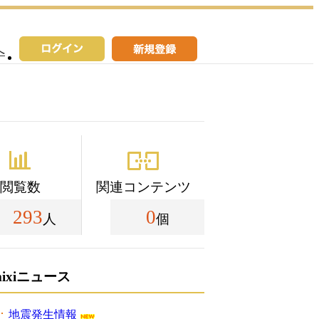
へ
閲覧数
関連コンテンツ
293
0
人
個
mixiニュース
地震発生情報