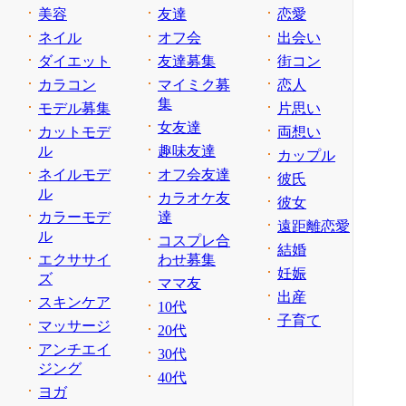
美容
友達
恋愛
ネイル
オフ会
出会い
ダイエット
友達募集
街コン
カラコン
マイミク募
恋人
集
モデル募集
片思い
女友達
カットモデ
両想い
ル
趣味友達
カップル
ネイルモデ
オフ会友達
彼氏
ル
カラオケ友
彼女
カラーモデ
達
遠距離恋愛
ル
コスプレ合
結婚
エクササイ
わせ募集
妊娠
ズ
ママ友
出産
スキンケア
10代
子育て
マッサージ
20代
アンチエイ
30代
ジング
40代
ヨガ