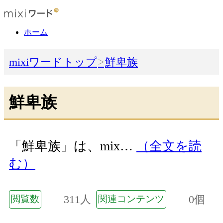
ホーム
mixiワードトップ
鮮卑族
鮮卑族
「鮮卑族」は、mix…
（全文を読
む）
311人
0個
閲覧数
関連コンテンツ