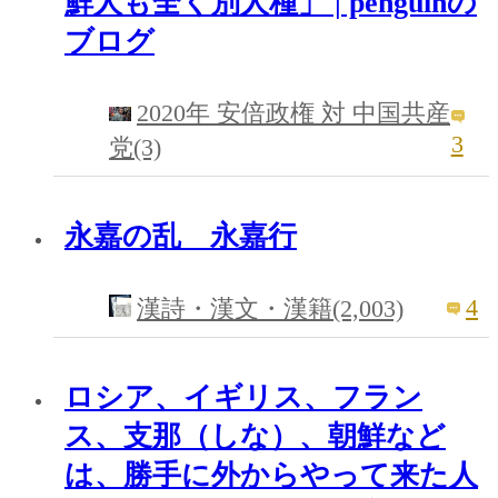
鮮人も全く別人種」 | penguinの
ブログ
2020年 安倍政権 対 中国共産
3
党(3)
永嘉の乱 永嘉行
4
漢詩・漢文・漢籍(2,003)
ロシア、イギリス、フラン
ス、支那（しな）、朝鮮など
は、勝手に外からやって来た人