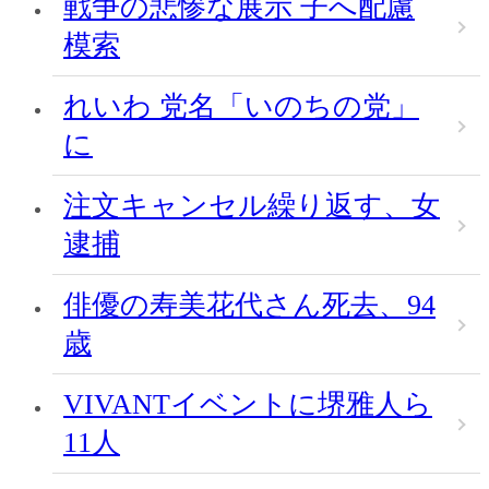
戦争の悲惨な展示 子へ配慮
模索
れいわ 党名「いのちの党」
に
注文キャンセル繰り返す、女
逮捕
俳優の寿美花代さん死去、94
歳
VIVANTイベントに堺雅人ら
11人