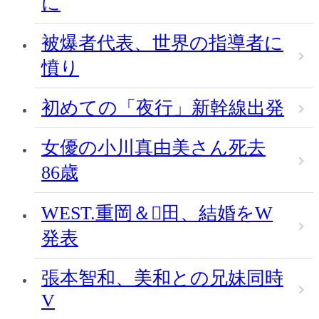
に
被爆者代表、世界の指導者に
憤り
初めての「夜行」新幹線出発
女優の小川真由美さん死去
86歳
WEST.重岡＆田、結婚をW
発表
張本智和、美和との兄妹同時
V