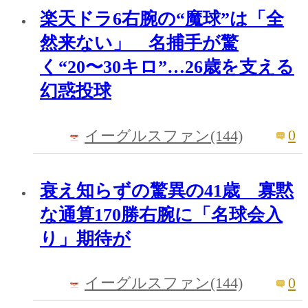
楽天ドラ6右腕の“魔球”は「全
然来ない」 名捕手が驚
く“20〜30キロ”…26歳を支える
幻惑投球
0
イーグルスファン(144)
衰え知らずの驚異の41歳 寡黙
な通算170勝右腕に「名球会入
り」期待が
0
イーグルスファン(144)