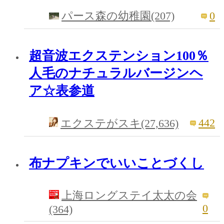
0
パース森の幼稚園(207)
超音波エクステンション100％
人毛のナチュラルバージンヘ
ア☆表参道
442
エクステがスキ(27,636)
布ナプキンでいいことづくし
上海ロングステイ太太の会
0
(364)