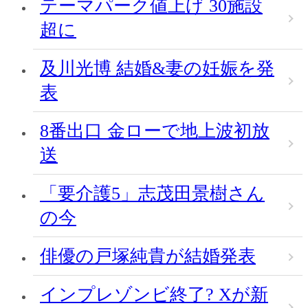
テーマパーク値上げ 30施設
超に
及川光博 結婚&妻の妊娠を発
表
8番出口 金ローで地上波初放
送
「要介護5」志茂田景樹さん
の今
俳優の戸塚純貴が結婚発表
インプレゾンビ終了? Xが新