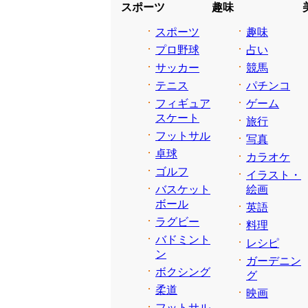
スポーツ
趣味
スポーツ
趣味
プロ野球
占い
サッカー
競馬
テニス
パチンコ
フィギュア
ゲーム
スケート
旅行
フットサル
写真
卓球
カラオケ
ゴルフ
イラスト・
バスケット
絵画
ボール
英語
ラグビー
料理
バドミント
レシピ
ン
ガーデニン
ボクシング
グ
柔道
映画
フットサル