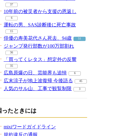
37
10年前の被災者から支援の恩返し
6
運転の男、SAS診断後に死亡事故
15
俳優の寿美花代さん死去、94歳
51
ジャンプ発行部数が100万部割れ
36
「買ってくレタス」想定外の反響
35
広島原爆の日、芸能界も追悼
6
広末涼子が地上波復帰 今後語る
45
人気のサル山、工事で観覧制限
3
困ったときには
mixiワードガイドライン
規約違反の通報