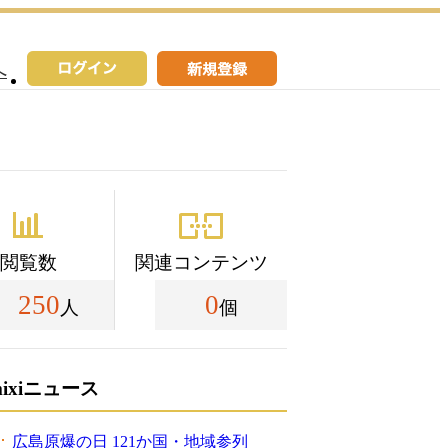
へ
閲覧数
関連コンテンツ
250
0
人
個
mixiニュース
広島原爆の日 121か国・地域参列