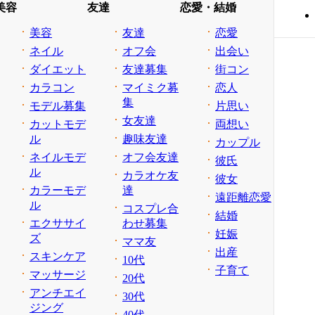
美容
友達
恋愛・結婚
美容
友達
恋愛
ネイル
オフ会
出会い
ダイエット
友達募集
街コン
カラコン
マイミク募
恋人
集
モデル募集
片思い
女友達
カットモデ
両想い
ル
趣味友達
カップル
ネイルモデ
オフ会友達
彼氏
ル
カラオケ友
彼女
カラーモデ
達
遠距離恋愛
ル
コスプレ合
結婚
エクササイ
わせ募集
妊娠
ズ
ママ友
出産
スキンケア
10代
子育て
マッサージ
20代
アンチエイ
30代
ジング
40代