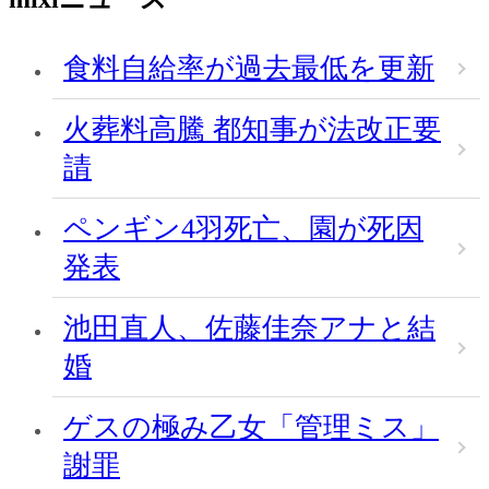
食料自給率が過去最低を更新
火葬料高騰 都知事が法改正要
請
ペンギン4羽死亡、園が死因
発表
池田直人、佐藤佳奈アナと結
婚
ゲスの極み乙女「管理ミス」
謝罪