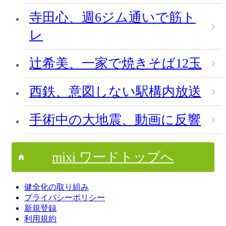
寺田心、週6ジム通いで筋ト
レ
辻希美、一家で焼きそば12玉
西鉄、意図しない駅構内放送
手術中の大地震、動画に反響
mixi ワードトップへ
健全化の取り組み
プライバシーポリシー
新規登録
利用規約