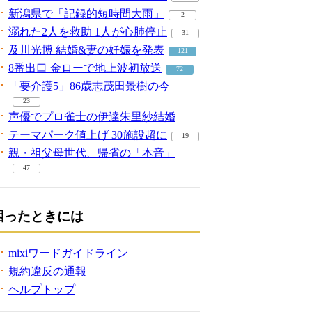
新潟県で「記録的短時間大雨」
2
溺れた2人を救助 1人が心肺停止
31
及川光博 結婚&妻の妊娠を発表
121
8番出口 金ローで地上波初放送
72
「要介護5」86歳志茂田景樹の今
23
声優でプロ雀士の伊達朱里紗結婚
テーマパーク値上げ 30施設超に
19
親・祖父母世代、帰省の「本音」
47
困ったときには
mixiワードガイドライン
規約違反の通報
ヘルプトップ