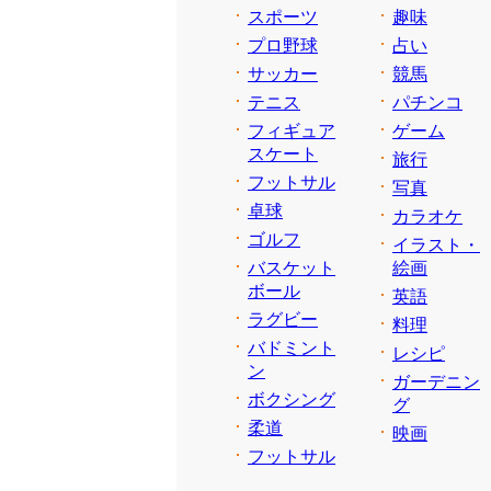
スポーツ
趣味
プロ野球
占い
サッカー
競馬
テニス
パチンコ
フィギュア
ゲーム
スケート
旅行
フットサル
写真
卓球
カラオケ
ゴルフ
イラスト・
バスケット
絵画
ボール
英語
ラグビー
料理
バドミント
レシピ
ン
ガーデニン
ボクシング
グ
柔道
映画
フットサル