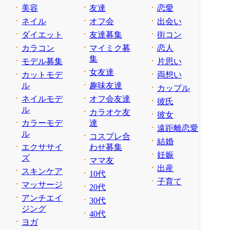
美容
友達
恋愛
ネイル
オフ会
出会い
ダイエット
友達募集
街コン
カラコン
マイミク募
恋人
集
モデル募集
片思い
女友達
カットモデ
両想い
ル
趣味友達
カップル
ネイルモデ
オフ会友達
彼氏
ル
カラオケ友
彼女
カラーモデ
達
遠距離恋愛
ル
コスプレ合
結婚
エクササイ
わせ募集
妊娠
ズ
ママ友
出産
スキンケア
10代
子育て
マッサージ
20代
アンチエイ
30代
ジング
40代
ヨガ