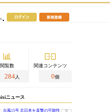
へ
閲覧数
関連コンテンツ
284
0
人
個
mixiニュース
台風15号 北日本を直撃の可能性
15