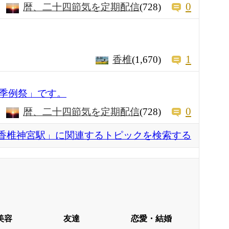
0
暦、二十四節気を定期配信
(728)
1
香椎
(1,670)
季例祭」です。
0
暦、二十四節気を定期配信
(728)
香椎神宮駅」に関連するトピックを検索する
美容
友達
恋愛・結婚