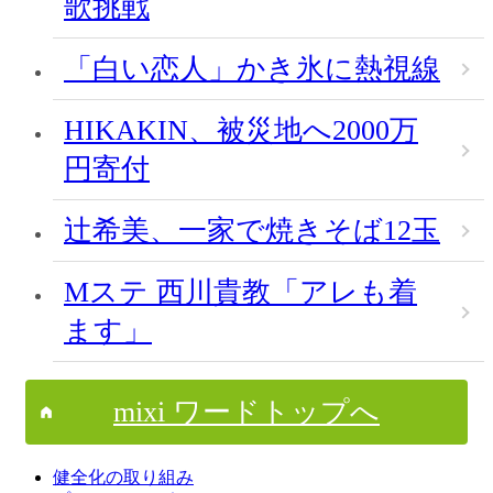
歌挑戦
「白い恋人」かき氷に熱視線
HIKAKIN、被災地へ2000万
円寄付
辻希美、一家で焼きそば12玉
Mステ 西川貴教「アレも着
ます」
mixi ワードトップへ
健全化の取り組み