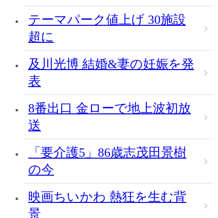
テーマパーク値上げ 30施設
超に
及川光博 結婚&妻の妊娠を発
表
8番出口 金ローで地上波初放
送
「要介護5」86歳志茂田景樹
の今
映画ちいかわ 熱狂を生む背
景