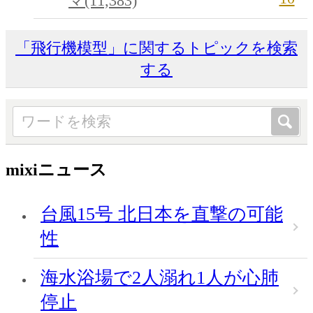
マ(11,383)
「飛行機模型」に関するトピックを検索
する
mixiニュース
台風15号 北日本を直撃の可能
性
海水浴場で2人溺れ1人が心肺
停止