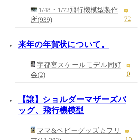
1/48・1/72飛行機模型製作
72
所(939)
来年の年賀状について。
宇都宮スケールモデル同好
0
会(2)
【譲】ショルダーマザーズバ
ッグ、飛行機模型
ママ&ベビーグッズ☆フリ
10