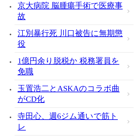
京大病院 脳腫瘍手術で医療事
故
江別暴行死 川口被告に無期懲
役
1億円余り脱税か 税務署員を
免職
玉置浩二とASKAのコラボ曲
がCD化
寺田心、週6ジム通いで筋ト
レ