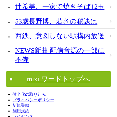
辻希美、一家で焼きそば12玉
53歳長野博、若さの秘訣は
西鉄、意図しない駅構内放送
NEWS新曲 配信音源の一部に
不備
mixi ワードトップへ
健全化の取り組み
プライバシーポリシー
新規登録
利用規約
ライセンス