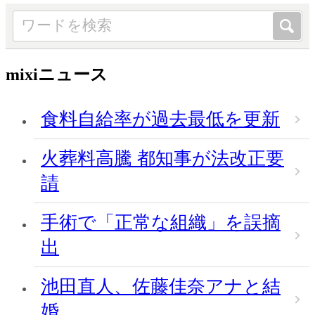
mixiニュース
食料自給率が過去最低を更新
火葬料高騰 都知事が法改正要
請
手術で「正常な組織」を誤摘
出
池田直人、佐藤佳奈アナと結
婚