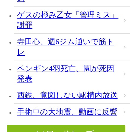
ゲスの極み乙女「管理ミス」
謝罪
寺田心、週6ジム通いで筋ト
レ
ペンギン4羽死亡、園が死因
発表
西鉄、意図しない駅構内放送
手術中の大地震、動画に反響