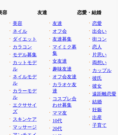
美容
友達
恋愛・結婚
美容
友達
恋愛
ネイル
オフ会
出会い
ダイエット
友達募集
街コン
カラコン
マイミク募
恋人
集
モデル募集
片思い
女友達
カットモデ
両想い
ル
趣味友達
カップル
ネイルモデ
オフ会友達
彼氏
ル
カラオケ友
彼女
カラーモデ
達
遠距離恋愛
ル
コスプレ合
結婚
エクササイ
わせ募集
妊娠
ズ
ママ友
出産
スキンケア
10代
子育て
マッサージ
20代
アンチエイ