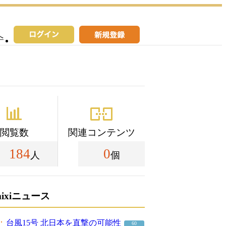
へ
閲覧数
関連コンテンツ
184
0
人
個
mixiニュース
台風15号 北日本を直撃の可能性
60