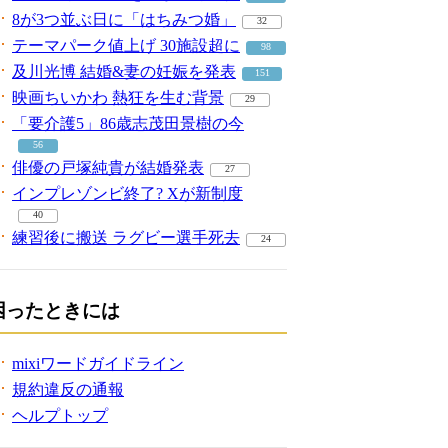
8が3つ並ぶ日に「はちみつ婚」
32
テーマパーク値上げ 30施設超に
98
及川光博 結婚&妻の妊娠を発表
151
映画ちいかわ 熱狂を生む背景
29
「要介護5」86歳志茂田景樹の今
56
俳優の戸塚純貴が結婚発表
27
インプレゾンビ終了? Xが新制度
40
練習後に搬送 ラグビー選手死去
24
困ったときには
mixiワードガイドライン
規約違反の通報
ヘルプトップ