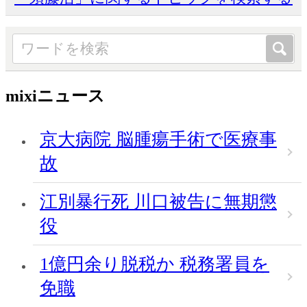
mixiニュース
京大病院 脳腫瘍手術で医療事
故
江別暴行死 川口被告に無期懲
役
1億円余り脱税か 税務署員を
免職