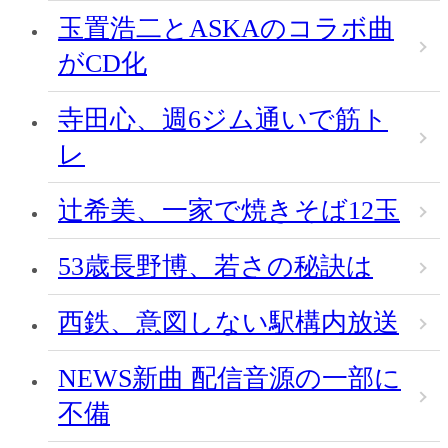
玉置浩二とASKAのコラボ曲
がCD化
寺田心、週6ジム通いで筋ト
レ
辻希美、一家で焼きそば12玉
53歳長野博、若さの秘訣は
西鉄、意図しない駅構内放送
NEWS新曲 配信音源の一部に
不備