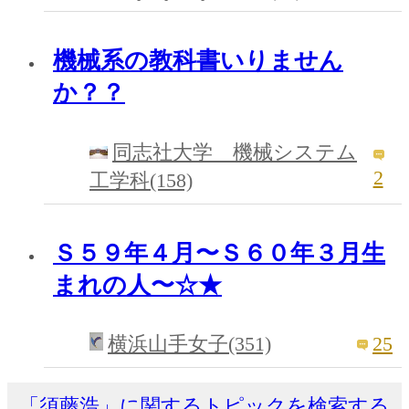
機械系の教科書いりません
か？？
同志社大学 機械システム
2
工学科(158)
Ｓ５９年４月〜Ｓ６０年３月生
まれの人〜☆★
25
横浜山手女子(351)
「須藤浩」に関するトピックを検索する