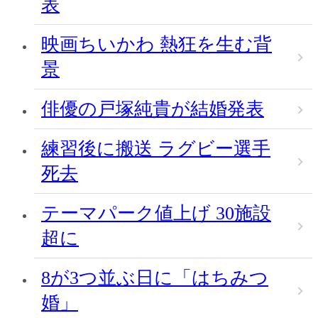
表
映画ちいかわ 熱狂を生む背
景
俳優の戸塚純貴が結婚発表
練習後に搬送 ラグビー選手
死去
テーマパーク値上げ 30施設
超に
8が3つ並ぶ日に「はちみつ
婚」