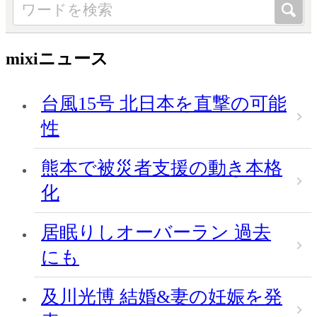
mixiニュース
台風15号 北日本を直撃の可能
性
熊本で被災者支援の動き本格
化
居眠りしオーバーラン 過去
にも
及川光博 結婚&妻の妊娠を発