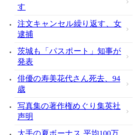
す
注文キャンセル繰り返す、女
逮捕
茨城も「パスポート」知事が
発表
俳優の寿美花代さん死去、94
歳
写真集の著作権めぐり集英社
声明
大手の夏ボーナス 平均100万