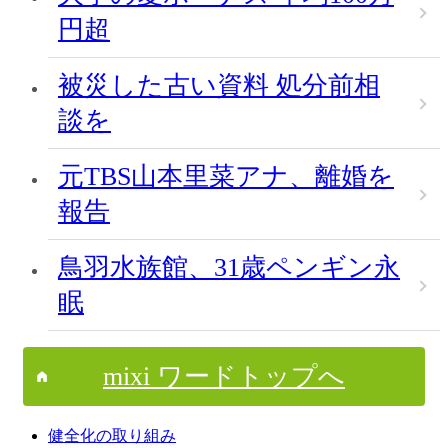
円超
被災した古い資料 処分前相
談を
元TBS山本里菜アナ、離婚を
報告
鳥羽水族館、31歳ペンギン永
眠
mixi ワードトップへ
健全化の取り組み