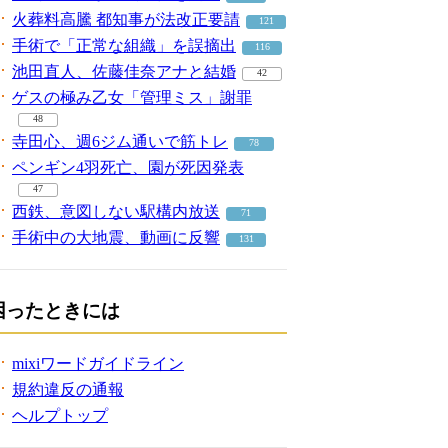
火葬料高騰 都知事が法改正要請
121
手術で「正常な組織」を誤摘出
116
池田直人、佐藤佳奈アナと結婚
42
ゲスの極み乙女「管理ミス」謝罪
48
寺田心、週6ジム通いで筋トレ
78
ペンギン4羽死亡、園が死因発表
47
西鉄、意図しない駅構内放送
71
手術中の大地震、動画に反響
131
困ったときには
mixiワードガイドライン
規約違反の通報
ヘルプトップ