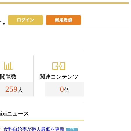
へ
閲覧数
関連コンテンツ
259
0
人
個
mixiニュース
食料自給率が過去最低を更新
271