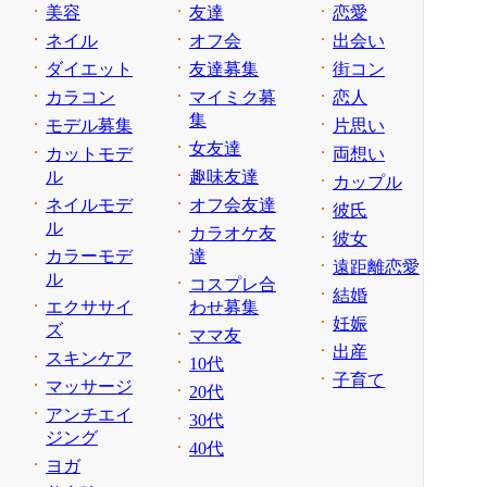
美容
友達
恋愛
ネイル
オフ会
出会い
ダイエット
友達募集
街コン
カラコン
マイミク募
恋人
集
モデル募集
片思い
女友達
カットモデ
両想い
ル
趣味友達
カップル
ネイルモデ
オフ会友達
彼氏
ル
カラオケ友
彼女
カラーモデ
達
遠距離恋愛
ル
コスプレ合
結婚
エクササイ
わせ募集
妊娠
ズ
ママ友
出産
スキンケア
10代
子育て
マッサージ
20代
アンチエイ
30代
ジング
40代
ヨガ