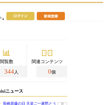
へ
閲覧数
関連コンテンツ
344
0
人
個
mixiニュース
長崎原爆の日 天皇ご一家黙とう
25