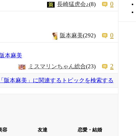
0
長崎猛虎会♪
(8)
0
阪本麻美
(292)
阪本麻美
2
ミスマリンちゃん総合
(23)
「阪本麻美」に関連するトピックを検索する
美容
友達
恋愛・結婚