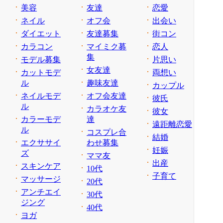
美容
友達
恋愛
ネイル
オフ会
出会い
ダイエット
友達募集
街コン
カラコン
マイミク募
恋人
集
モデル募集
片思い
女友達
カットモデ
両想い
ル
趣味友達
カップル
ネイルモデ
オフ会友達
彼氏
ル
カラオケ友
彼女
カラーモデ
達
遠距離恋愛
ル
コスプレ合
結婚
エクササイ
わせ募集
妊娠
ズ
ママ友
出産
スキンケア
10代
子育て
マッサージ
20代
アンチエイ
30代
ジング
40代
ヨガ