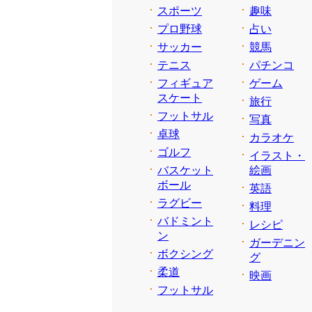
スポーツ
趣味
プロ野球
占い
サッカー
競馬
テニス
パチンコ
フィギュア
ゲーム
スケート
旅行
フットサル
写真
卓球
カラオケ
ゴルフ
イラスト・
バスケット
絵画
ボール
英語
ラグビー
料理
バドミント
レシピ
ン
ガーデニン
ボクシング
グ
柔道
映画
フットサル