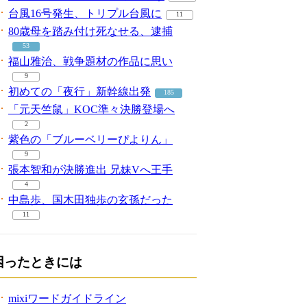
台風16号発生、トリプル台風に
11
80歳母を踏み付け死なせる、逮捕
53
福山雅治、戦争題材の作品に思い
9
初めての「夜行」新幹線出発
185
「元天竺鼠」KOC準々決勝登場へ
2
紫色の「ブルーベリーぴよりん」
9
張本智和が決勝進出 兄妹Vへ王手
4
中島歩、国木田独歩の玄孫だった
11
困ったときには
mixiワードガイドライン