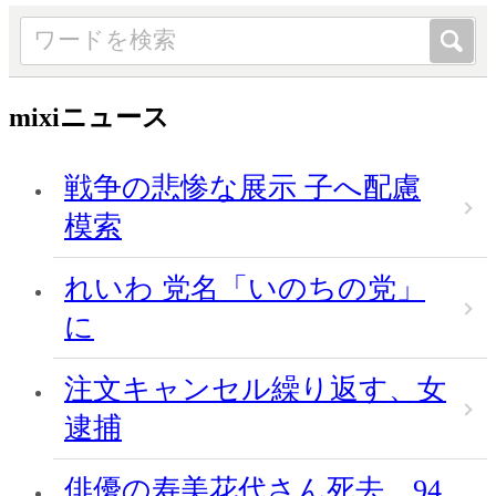
mixiニュース
戦争の悲惨な展示 子へ配慮
模索
れいわ 党名「いのちの党」
に
注文キャンセル繰り返す、女
逮捕
俳優の寿美花代さん死去、94