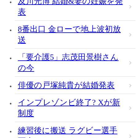
及川光博 結婚&妻の妊娠を発
表
8番出口 金ローで地上波初放
送
「要介護5」志茂田景樹さん
の今
俳優の戸塚純貴が結婚発表
インプレゾンビ終了? Xが新
制度
練習後に搬送 ラグビー選手