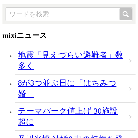
mixiニュース
地震「見えづらい避難者」数
多く
8が3つ並ぶ日に「はちみつ
婚」
テーマパーク値上げ 30施設
超に