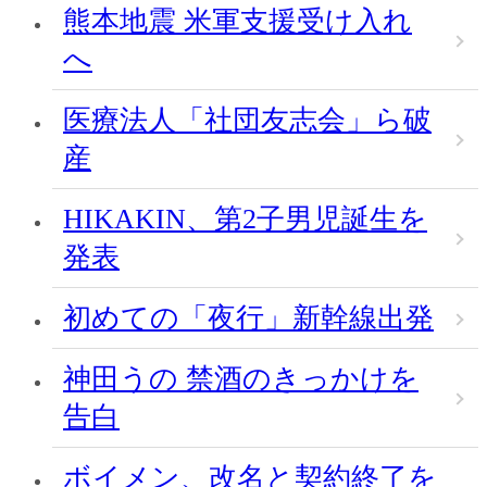
熊本地震 米軍支援受け入れ
へ
医療法人「社団友志会」ら破
産
HIKAKIN、第2子男児誕生を
発表
初めての「夜行」新幹線出発
神田うの 禁酒のきっかけを
告白
ボイメン、改名と契約終了を