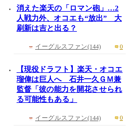
消えた楽天の「ロマン砲」…2
人戦力外、オコエも“放出” 大
刷新は吉と出る？
0
イーグルスファン(144)
【現役ドラフト】楽天・オコエ
瑠偉は巨人へ 石井一久ＧＭ兼
監督「彼の能力を開花させられ
る可能性もある」
0
イーグルスファン(144)