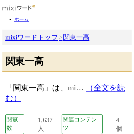
ホーム
mixiワードトップ
関東一高
関東一高
「関東一高」は、mi…
（全文を読
む）
1,637
4
閲覧
関連コンテン
数
人
ツ
個