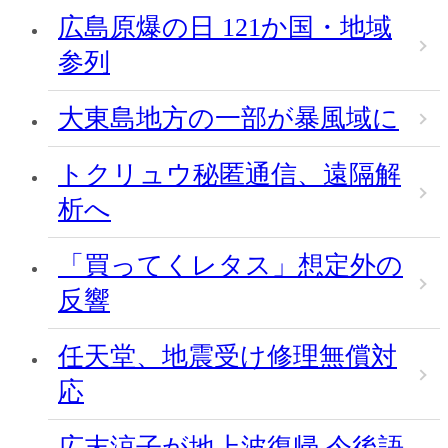
広島原爆の日 121か国・地域
参列
大東島地方の一部が暴風域に
トクリュウ秘匿通信、遠隔解
析へ
「買ってくレタス」想定外の
反響
任天堂、地震受け修理無償対
応
広末涼子が地上波復帰 今後語