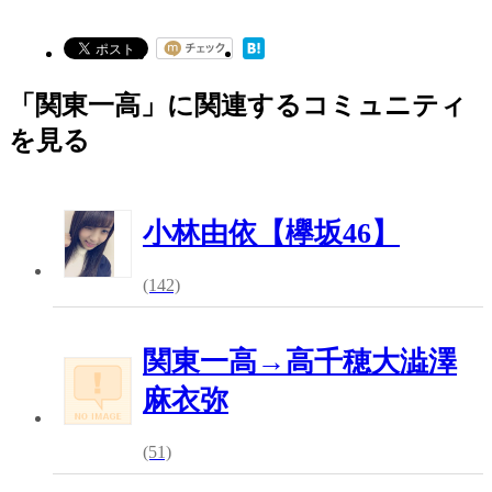
「関東一高」に関連するコミュニティ
を見る
小林由依【欅坂46】
(142)
関東一高→高千穂大澁澤
麻衣弥
(51)