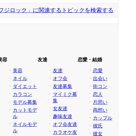
 フジロック」に関連するトピックを検索する
美容
友達
恋愛・結婚
美容
友達
恋愛
ネイル
オフ会
出会い
ダイエット
友達募集
街コン
カラコン
マイミク募
恋人
集
モデル募集
片思い
女友達
カットモデ
両想い
ル
趣味友達
カップル
ネイルモデ
オフ会友達
彼氏
ル
カラオケ友
彼女