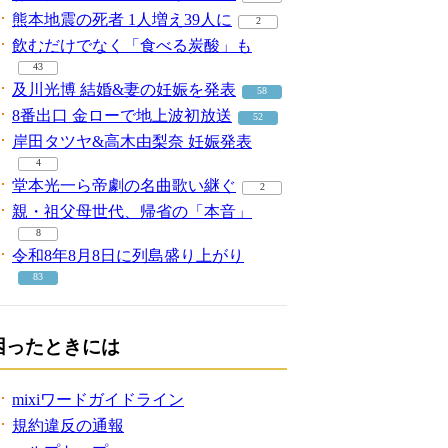
熊本地震の死者 1人増え39人に
2
飲むだけでなく「食べる炭酸」も
43
及川光博 結婚&妻の妊娠を発表
58
8番出口 金ローで地上波初放送
52
岸田タツヤ&高木由梨奈 妊娠発表
4
堂本光一ら帝劇の名曲歌い継ぐ
2
親・祖父母世代、帰省の「本音」
8
令和8年8月8日に列島盛り上がり
83
困ったときには
mixiワードガイドライン
規約違反の通報