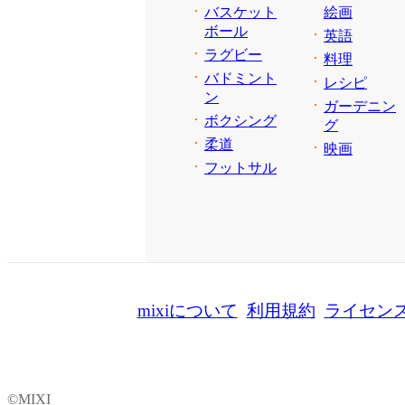
バスケット
絵画
ボール
英語
ラグビー
料理
バドミント
レシピ
ン
ガーデニン
ボクシング
グ
柔道
映画
フットサル
mixiについて
利用規約
ライセン
©MIXI