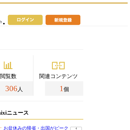
へ
閲覧数
関連コンテンツ
306
1
人
個
mixiニュース
お盆休みの帰省・出国がピーク
4