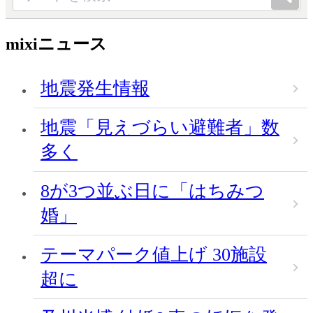
mixiニュース
地震発生情報
地震「見えづらい避難者」数
多く
8が3つ並ぶ日に「はちみつ
婚」
テーマパーク値上げ 30施設
超に