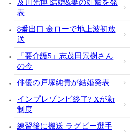
及川光博 結婚&妻の妊娠を発
表
8番出口 金ローで地上波初放
送
「要介護5」志茂田景樹さん
の今
俳優の戸塚純貴が結婚発表
インプレゾンビ終了? Xが新
制度
練習後に搬送 ラグビー選手