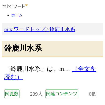
ホーム
mixiワードトップ
鈴鹿川水系
鈴鹿川水系
「鈴鹿川水系」は、m…
（全文を
読む）
239人
0個
閲覧数
関連コンテンツ