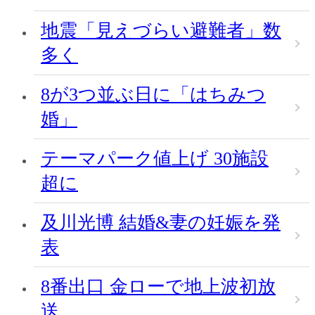
地震「見えづらい避難者」数
多く
8が3つ並ぶ日に「はちみつ
婚」
テーマパーク値上げ 30施設
超に
及川光博 結婚&妻の妊娠を発
表
8番出口 金ローで地上波初放
送