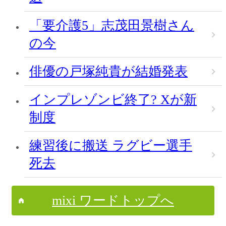
「要介護5」志茂田景樹さん
の今
俳優の戸塚純貴が結婚発表
インプレゾンビ終了? Xが新
制度
練習後に搬送 ラグビー選手
死去
mixi ワードトップへ