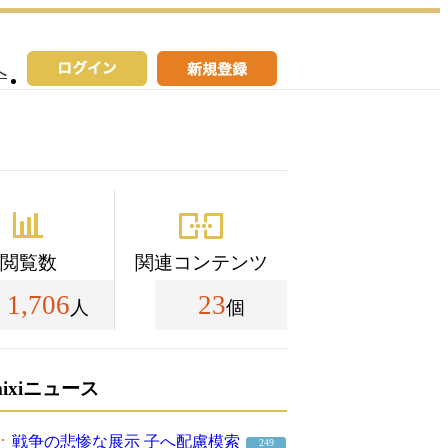
へ
閲覧数
関連コンテンツ
1,706
23
人
個
mixiニュース
戦争の悲惨な展示 子へ配慮模索
249