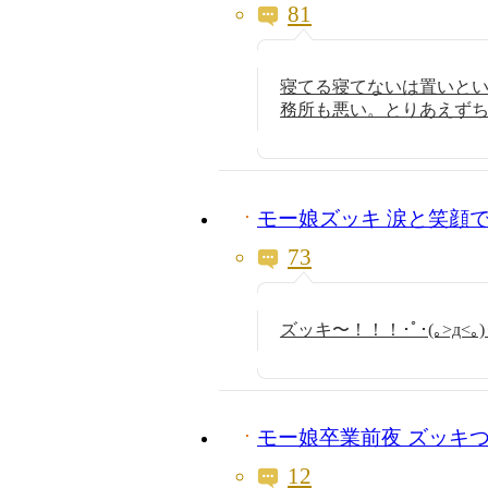
81
寝てる寝てないは置いと
務所も悪い。とりあえず
モー娘ズッキ 涙と笑顔
73
ズッキ〜！！！･ﾟ･(｡>д<
モー娘卒業前夜 ズッキ
12