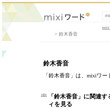
mi
鈴木香音
鈴木香音
「鈴木香音」は、mixiワ
「鈴木香音」に関連する
ィを見る