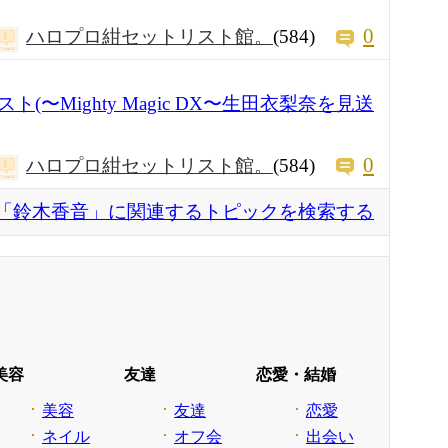
0
ハロプロ紺セットリスト館。
(584)
〜Mighty Magic DX〜生田衣梨奈を見送
0
ハロプロ紺セットリスト館。
(584)
「鈴木香音」に関連するトピックを検索する
美容
友達
恋愛・結婚
美容
友達
恋愛
ネイル
オフ会
出会い