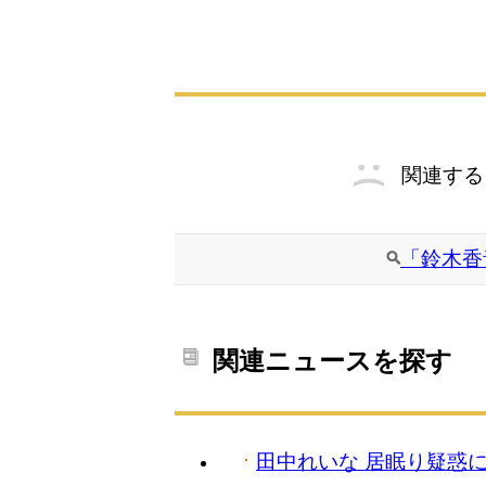
関連する
「鈴木香
関連ニュースを探す
田中れいな 居眠り疑惑