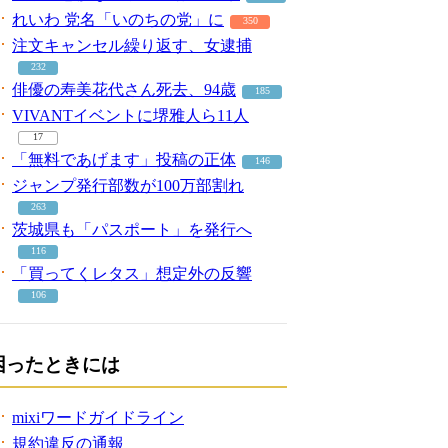
れいわ 党名「いのちの党」に
350
注文キャンセル繰り返す、女逮捕
232
俳優の寿美花代さん死去、94歳
185
VIVANTイベントに堺雅人ら11人
17
「無料であげます」投稿の正体
146
ジャンプ発行部数が100万部割れ
263
茨城県も「パスポート」を発行へ
116
「買ってくレタス」想定外の反響
106
困ったときには
mixiワードガイドライン
規約違反の通報