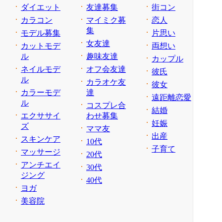
ダイエット
友達募集
街コン
カラコン
マイミク募
恋人
集
モデル募集
片思い
女友達
カットモデ
両想い
ル
趣味友達
カップル
ネイルモデ
オフ会友達
彼氏
ル
カラオケ友
彼女
カラーモデ
達
遠距離恋愛
ル
コスプレ合
結婚
エクササイ
わせ募集
妊娠
ズ
ママ友
出産
スキンケア
10代
子育て
マッサージ
20代
アンチエイ
30代
ジング
40代
ヨガ
美容院