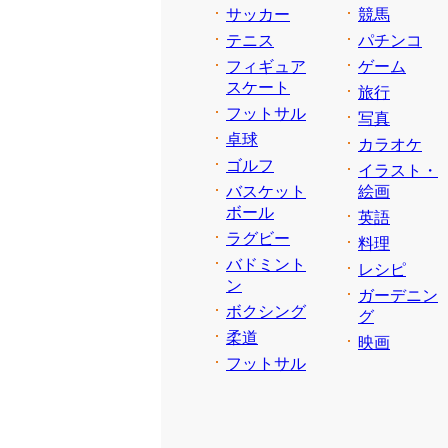
サッカー
競馬
テニス
パチンコ
フィギュア
ゲーム
スケート
旅行
フットサル
写真
卓球
カラオケ
ゴルフ
イラスト・
バスケット
絵画
ボール
英語
ラグビー
料理
バドミント
レシピ
ン
ガーデニン
ボクシング
グ
柔道
映画
フットサル