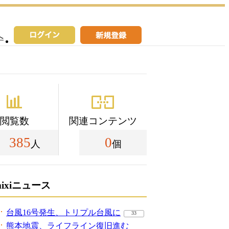
へ
閲覧数
関連コンテンツ
385
0
人
個
mixiニュース
台風16号発生、トリプル台風に
33
熊本地震、ライフライン復旧進む