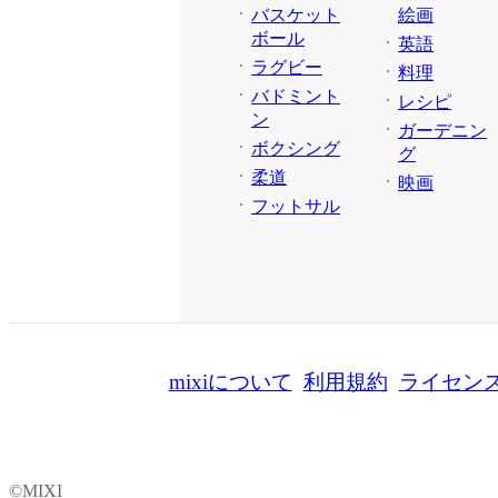
バスケット
絵画
ボール
英語
ラグビー
料理
バドミント
レシピ
ン
ガーデニン
ボクシング
グ
柔道
映画
フットサル
mixiについて
利用規約
ライセン
©MIXI