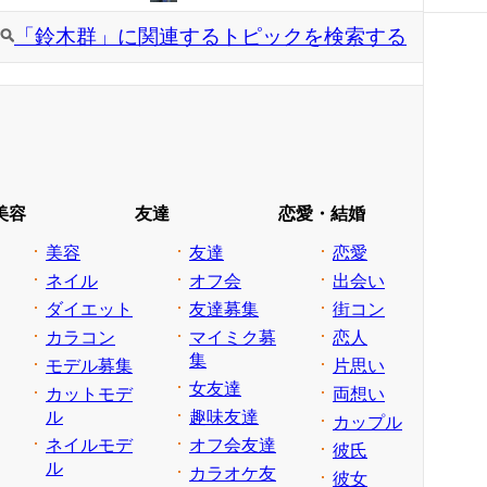
「鈴木群」に関連するトピックを検索する
美容
友達
恋愛・結婚
美容
友達
恋愛
ネイル
オフ会
出会い
ダイエット
友達募集
街コン
カラコン
マイミク募
恋人
集
モデル募集
片思い
女友達
カットモデ
両想い
ル
趣味友達
カップル
ネイルモデ
オフ会友達
彼氏
ル
カラオケ友
彼女