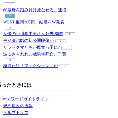
1
80歳母を踏み付け死なせる、逮捕
81
WEST.重岡＆田、結婚をW発表
9
女優の小川真由美さん死去 86歳
14
モジタバ師の初公開映像か
1
リラックマたちが魔女っ子に?
1
波にさらわれ38歳男性死亡、千葉
2
核抑止は「フィクション」か
10
困ったときには
mixiワードガイドライン
規約違反の通報
ヘルプトップ