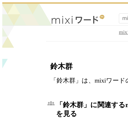
mi
鈴木群
「鈴木群」は、mixiワー
「鈴木群」に関連するm
を見る