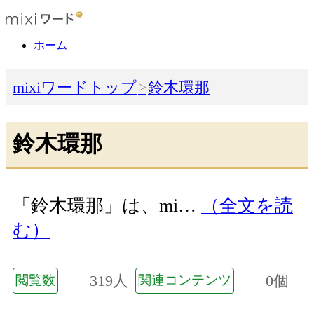
ホーム
mixiワードトップ
鈴木環那
鈴木環那
「鈴木環那」は、mi…
（全文を読
む）
319人
0個
閲覧数
関連コンテンツ