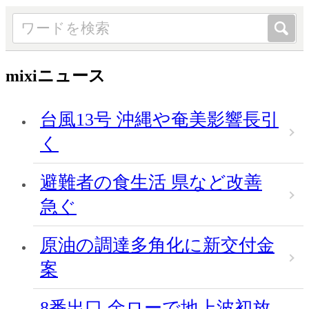
mixiニュース
台風13号 沖縄や奄美影響長引
く
避難者の食生活 県など改善
急ぐ
原油の調達多角化に新交付金
案
8番出口 金ローで地上波初放