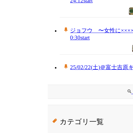
24:12start
ジョフウ 〜女性に××××
0:30start
25/02/22(土)＠富
カテゴリ一覧