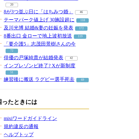
20
8が3つ並ぶ日に「はちみつ婚」
46
テーマパーク値上げ 30施設超に
118
及川光博 結婚&妻の妊娠を発表
172
8番出口 金ローで地上波初放送
119
「要介護5」志茂田景樹さんの今
72
俳優の戸塚純貴が結婚発表
42
インプレゾンビ終了? Xが新制度
51
練習後に搬送 ラグビー選手死去
69
困ったときには
mixiワードガイドライン
規約違反の通報
ヘルプトップ