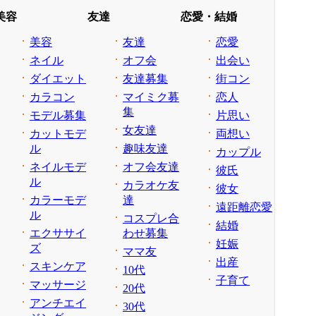
美容
友達
恋愛・結婚
美容
友達
恋愛
ネイル
オフ会
出会い
ダイエット
友達募集
街コン
カラコン
マイミク募
恋人
集
モデル募集
片思い
女友達
カットモデ
両想い
ル
趣味友達
カップル
ネイルモデ
オフ会友達
彼氏
ル
カラオケ友
彼女
カラーモデ
達
遠距離恋愛
ル
コスプレ合
結婚
エクササイ
わせ募集
妊娠
ズ
ママ友
出産
スキンケア
10代
子育て
マッサージ
20代
アンチエイ
30代