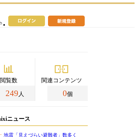
へ
閲覧数
関連コンテンツ
249
0
人
個
mixiニュース
地震「見えづらい避難者」数多く