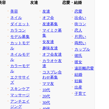
美容
友達
恋愛・結婚
美容
友達
恋愛
ネイル
オフ会
出会い
ダイエット
友達募集
街コン
カラコン
マイミク募
恋人
集
モデル募集
片思い
女友達
カットモデ
両想い
ル
趣味友達
カップル
ネイルモデ
オフ会友達
彼氏
ル
カラオケ友
彼女
カラーモデ
達
遠距離恋愛
ル
コスプレ合
結婚
エクササイ
わせ募集
妊娠
ズ
ママ友
出産
スキンケア
10代
子育て
マッサージ
20代
アンチエイ
30代
ジング
40代