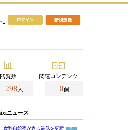
へ
閲覧数
関連コンテンツ
298
0
人
個
mixiニュース
食料自給率が過去最低を更新
271