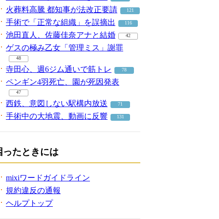
火葬料高騰 都知事が法改正要請
121
手術で「正常な組織」を誤摘出
116
池田直人、佐藤佳奈アナと結婚
42
ゲスの極み乙女「管理ミス」謝罪
48
寺田心、週6ジム通いで筋トレ
78
ペンギン4羽死亡、園が死因発表
47
西鉄、意図しない駅構内放送
71
手術中の大地震、動画に反響
131
困ったときには
mixiワードガイドライン
規約違反の通報
ヘルプトップ