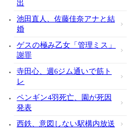
出
池田直人、佐藤佳奈アナと結
婚
ゲスの極み乙女「管理ミス」
謝罪
寺田心、週6ジム通いで筋ト
レ
ペンギン4羽死亡、園が死因
発表
西鉄、意図しない駅構内放送