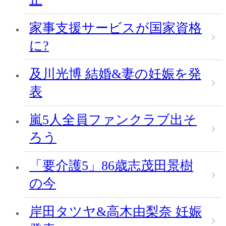
家事支援サービスが国家資格
に?
及川光博 結婚&妻の妊娠を発
表
嵐5人全員ファンクラブ出そ
ろう
「要介護5」86歳志茂田景樹
の今
岸田タツヤ&高木由梨奈 妊娠