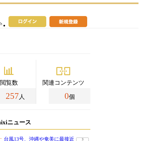
へ
閲覧数
関連コンテンツ
257
0
人
個
mixiニュース
台風13号、沖縄や奄美に最接近
3