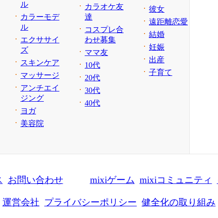
ル
カラオケ友
彼女
カラーモデ
達
遠距離恋愛
ル
コスプレ合
結婚
エクササイ
わせ募集
妊娠
ズ
ママ友
出産
スキンケア
10代
子育て
マッサージ
20代
アンチエイ
30代
ジング
40代
ヨガ
美容院
ス
お問い合わせ
mixiゲーム
mixiコミュニティ
運営会社
プライバシーポリシー
健全化の取り組み