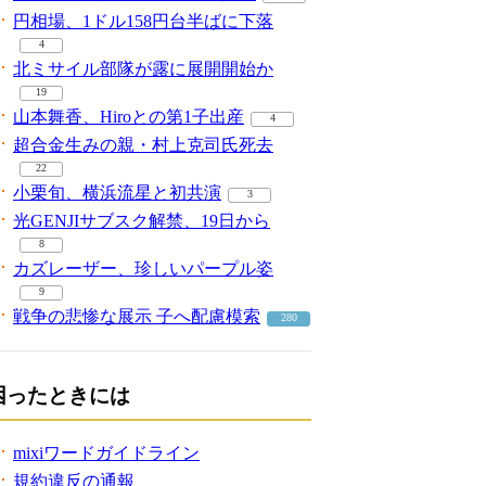
円相場、1ドル158円台半ばに下落
4
北ミサイル部隊が露に展開開始か
19
山本舞香、Hiroとの第1子出産
4
超合金生みの親・村上克司氏死去
22
小栗旬、横浜流星と初共演
3
光GENJIサブスク解禁、19日から
8
カズレーザー、珍しいパープル姿
9
戦争の悲惨な展示 子へ配慮模索
280
困ったときには
mixiワードガイドライン
規約違反の通報