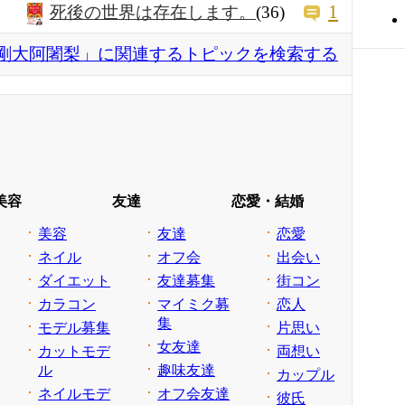
1
死後の世界は存在します。
(36)
剛大阿闍梨」に関連するトピックを検索する
美容
友達
恋愛・結婚
美容
友達
恋愛
ネイル
オフ会
出会い
ダイエット
友達募集
街コン
カラコン
マイミク募
恋人
集
モデル募集
片思い
女友達
カットモデ
両想い
ル
趣味友達
カップル
ネイルモデ
オフ会友達
彼氏