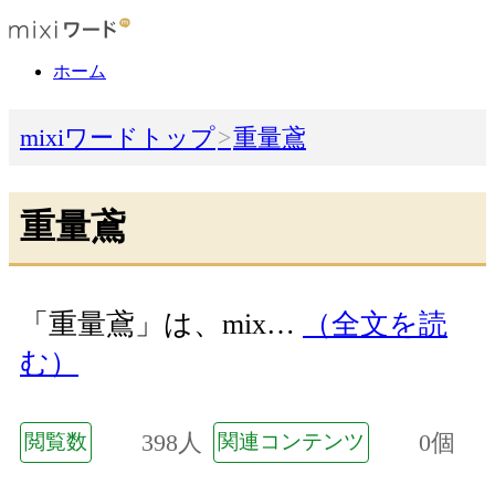
ホーム
mixiワードトップ
重量鳶
重量鳶
「重量鳶」は、mix…
（全文を読
む）
398人
0個
閲覧数
関連コンテンツ