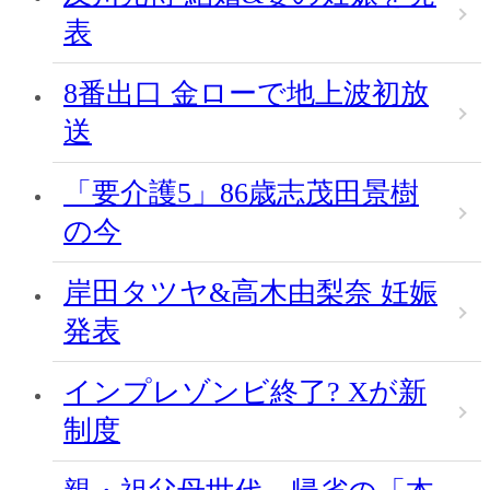
表
8番出口 金ローで地上波初放
送
「要介護5」86歳志茂田景樹
の今
岸田タツヤ&高木由梨奈 妊娠
発表
インプレゾンビ終了? Xが新
制度