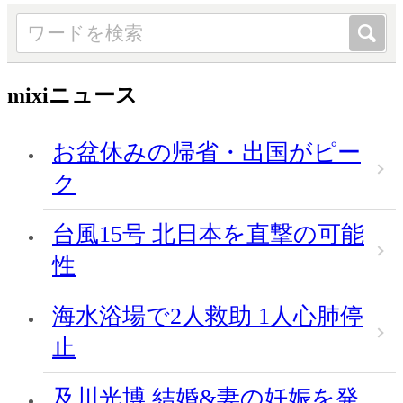
mixiニュース
お盆休みの帰省・出国がピー
ク
台風15号 北日本を直撃の可能
性
海水浴場で2人救助 1人心肺停
止
及川光博 結婚&妻の妊娠を発