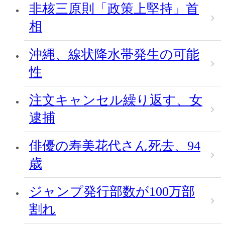
非核三原則「政策上堅持」首
相
沖縄、線状降水帯発生の可能
性
注文キャンセル繰り返す、女
逮捕
俳優の寿美花代さん死去、94
歳
ジャンプ発行部数が100万部
割れ